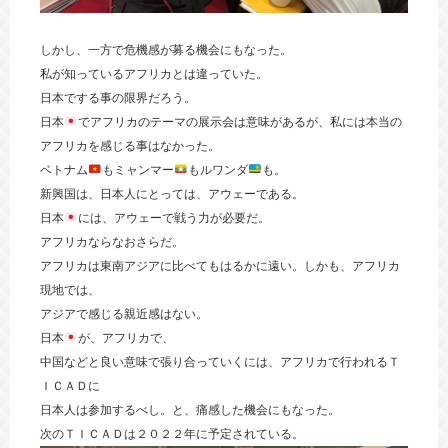
しかし、一方で危機感が募る機会にもなった。
私が知っているアフリカとは違っていた。
日本でする事の限界だろう。
日本
でアフリカのテーマの展示会は意味があるが、私には本当の
アフリカを感じる事はなかった。
ベトナム
もミャンマー
もルワンダ
も。
新興国は、日本人にとっては、アウェーである。
日本
には、アウェーで戦う力が必要だ。
アフリカならなおさらだ。
アフリカは東南アジアに比べてもはるかに遠い。しかも、アフリカ
現地では、
アジアで感じる親近感はない。
日本
が、アフリカで、
中国などと良い意味で張り合っていくには、アフリカで行われるＴ
ＩＣＡＤに
日本人は参加するべし。と、痛感した機会にもなった。
次のＴＩＣＡＤは２０２２年に予定されている。