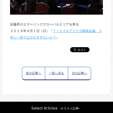
近藤昇のエマージンググローバルエリアを奔る
２０１９年９月１日（日）『
ＴＩＣＡＤアフリカ開発会議、３
年に一回では少なすぎないか？
』
前の記事へ
一覧へ戻る
次の記事へ
Select Articles
-オススメ記事-