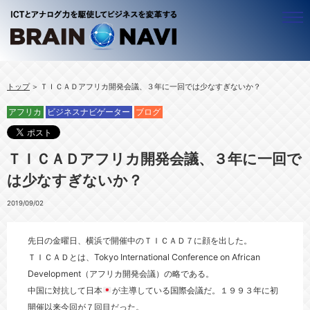
ビジネスナビゲーター
トップ
ＴＩＣＡＤアフリカ開発会議、３年に一回では少なすぎないか？
ALL
アジア
アフリカ
ビジネスナビゲーター
ブログ
ＢＷＧ ＣＥＯ 近藤昇
ALL
アフリカ
ベトナムのことなら！梅里 尚子
ベトナム
ALL
ＩＣＴ
ＴＩＣＡＤアフリカ開発会議、３年に一回で
竹守 みどり
ミャンマー
ルワンダ
ALL
シニア
は少なすぎないか？
カンボジア
ウガンダ
企業経営
ALL
働き方
ラオス
官公庁・自治体
豊かな生活（ＱＯＬ）
ALL
ビジネスプロデュース
2019/09/02
タイ
社会システム
働く
テレワーキング
ALL
中小企業
先日の金曜日、横浜で開催中のＴＩＣＡＤ７に顔を出した。
起業
海外で働く
コンテンツ
ALL
リスクマネジメント
ＴＩＣＡＤとは、
Tokyo International Conference on African
キャリアマザーズ
地域活性化
海外進出
ALL
セミナー・イベント
Development
（アフリカ開発会議）の略である。
事業創造
経営革新
情報セキュリティ
ブログ
中国に対抗して日本
が主導している国際会議だ。１９９３年に初
開催以来今回が７回目だった。
人材活用
経営リスク
情報発信