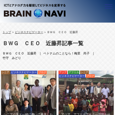
ビジネスナビゲーター
トップ
ビジネスナビゲーター
ＢＷＧ ＣＥＯ 近藤昇
ALL
アジア
ＢＷＧ ＣＥＯ 近藤昇記事一覧
ＢＷＧ ＣＥＯ 近藤昇
ALL
アフリカ
ベトナムのことなら！梅里 尚子
ベトナム
ALL
ＩＣＴ
ＢＷＧ ＣＥＯ 近藤昇
ベトナムのことなら！梅里 尚子
竹守 みどり
竹守 みどり
ミャンマー
ルワンダ
ALL
シニア
カンボジア
ウガンダ
企業経営
ALL
働き方
シニア
ビジネスナビゲーター
ブログ
アジア
アフリカ
シニア
ラオス
官公庁・自治体
豊かな生活（ＱＯＬ）
ALL
ビジネスプロデュース
ビジネスナビゲーター
ブログ
タイ
社会システム
働く
テレワーキング
ALL
中小企業
起業
海外で働く
コンテンツ
ALL
リスクマネジメント
キャリアマザーズ
地域活性化
海外進出
ALL
セミナー・イベント
事業創造
経営革新
情報セキュリティ
ブログ
シニアの方と一緒に働いて発見した
アジア、アフリカでもう一花咲かせ
人材活用
経営リスク
情報発信