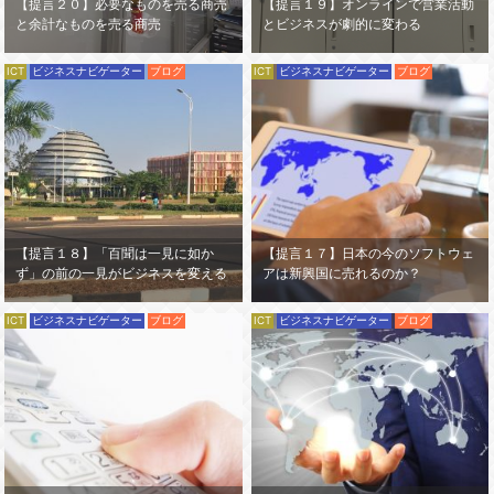
【提言２０】必要なものを売る商売
【提言１９】オンラインで営業活動
と余計なものを売る商売
とビジネスが劇的に変わる
ICT
ビジネスナビゲーター
ブログ
ICT
ビジネスナビゲーター
ブログ
【提言１８】「百聞は一見に如か
【提言１７】日本の今のソフトウェ
ず」の前の一見がビジネスを変える
アは新興国に売れるのか？
ICT
ビジネスナビゲーター
ブログ
ICT
ビジネスナビゲーター
ブログ