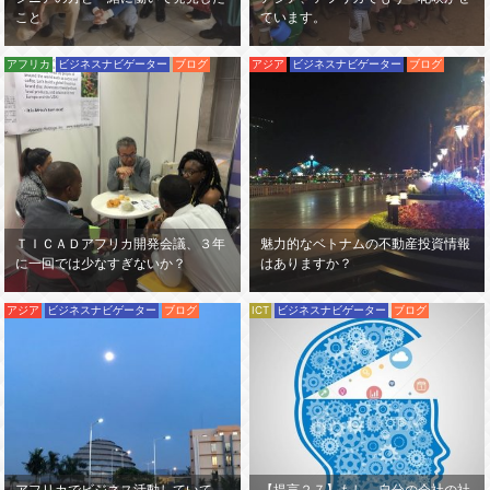
こと
ています。
海外進出
動画
アフリカ
ビジネスナビゲーター
ブログ
アジア
ビジネスナビゲーター
ブログ
ＴＩＣＡＤアフリカ開発会議、３年
魅力的なベトナムの不動産投資情報
に一回では少なすぎないか？
はありますか？
アジア
ビジネスナビゲーター
ブログ
ICT
ビジネスナビゲーター
ブログ
アフリカでビジネス活動していて、
【提言２７】もし、自分の会社の社