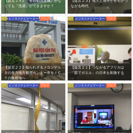
【提言２４】『全自動洗濯機』がな
【提言２３】地方と海外と在宅がつ
くても『洗濯』ができますか？
ながる時代
ICT
ビジネスナビゲーター
ブログ
ICT
ビジネスナビゲーター
ブログ
【提言２２】知られざるメコンデル
【提言２１】つながるアフリカは
タの有力地方都市カントー市をＩＣ
「茹でガエル」の日本を刺激する
Ｔの集積地へ
ICT
ビジネスナビゲーター
ブログ
ICT
ビジネスナビゲーター
ブログ