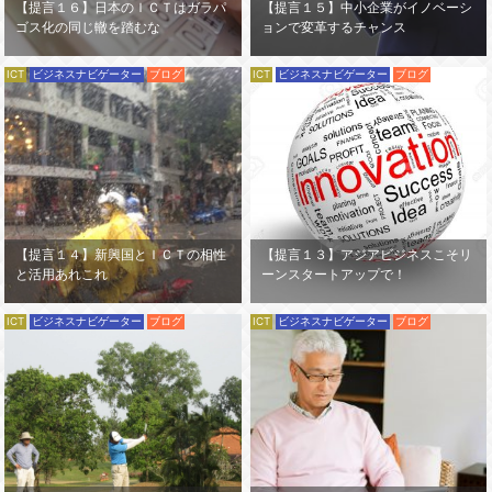
【提言１６】日本のＩＣＴはガラパ
【提言１５】中小企業がイノベーシ
ゴス化の同じ轍を踏むな
ョンで変革するチャンス
ICT
ビジネスナビゲーター
ブログ
ICT
ビジネスナビゲーター
ブログ
【提言１４】新興国とＩＣＴの相性
【提言１３】アジアビジネスこそリ
と活用あれこれ
ーンスタートアップで！
ICT
ビジネスナビゲーター
ブログ
ICT
ビジネスナビゲーター
ブログ