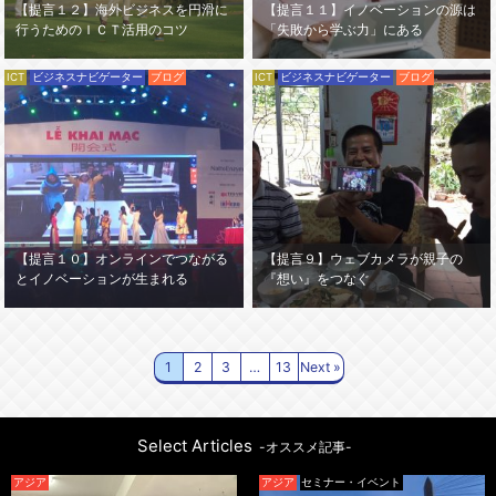
【提言１２】海外ビジネスを円滑に
【提言１１】イノベーションの源は
行うためのＩＣＴ活用のコツ
「失敗から学ぶ力」にある
ICT
ビジネスナビゲーター
ブログ
ICT
ビジネスナビゲーター
ブログ
【提言１０】オンラインでつながる
【提言９】ウェブカメラが親子の
とイノベーションが生まれる
『想い』をつなぐ
1
2
3
…
13
Next »
Select Articles
-オススメ記事-
アジア
セミナー・イベント
アジア
セ