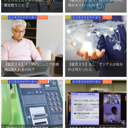
最近想うこと
長がＡＩだったら？
ICT
ビジネスナビゲーター
ブログ
ICT
ビジネスナビゲーター
ブログ
【提言２６】ＡＩ時代にシニアの価
【提言２５】もし、アジア人が自分
値は失われるのか？
の上司だったら
ICT
ビジネスナビゲーター
ブログ
ICT
ビジネスナビゲーター
ブログ