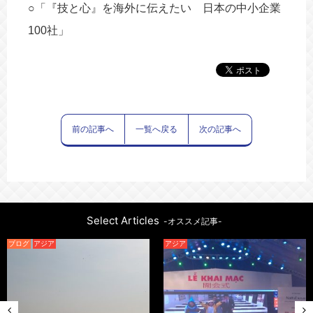
○「『技と心』を海外に伝えたい 日本の中小企業
100社」
前の記事へ
一覧へ戻る
次の記事へ
Select Articles
-オススメ記事-
ブログ
アジア
アジア