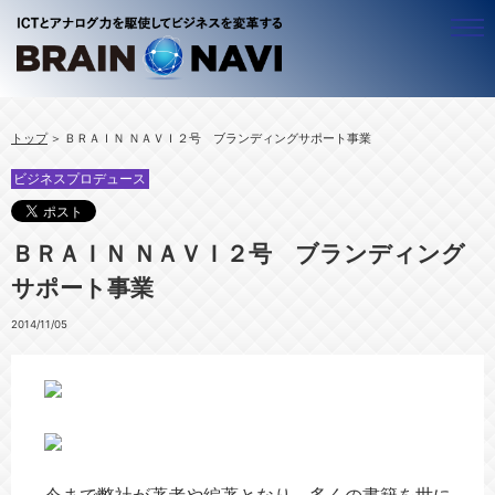
ビジネスナビゲーター
トップ
ＢＲＡＩＮ ＮＡＶＩ２号 ブランディングサポート事業
ALL
アジア
ビジネスプロデュース
ＢＷＧ ＣＥＯ 近藤昇
ALL
アフリカ
ベトナムのことなら！梅里 尚子
ベトナム
ALL
ＩＣＴ
ＢＲＡＩＮ ＮＡＶＩ２号 ブランディング
竹守 みどり
ミャンマー
ルワンダ
ALL
シニア
サポート事業
カンボジア
ウガンダ
企業経営
ALL
働き方
ラオス
官公庁・自治体
豊かな生活（ＱＯＬ）
ALL
ビジネスプロデュース
2014/11/05
タイ
社会システム
働く
テレワーキング
ALL
中小企業
起業
海外で働く
コンテンツ
ALL
リスクマネジメント
キャリアマザーズ
地域活性化
海外進出
ALL
セミナー・イベント
事業創造
経営革新
情報セキュリティ
ブログ
人材活用
経営リスク
情報発信