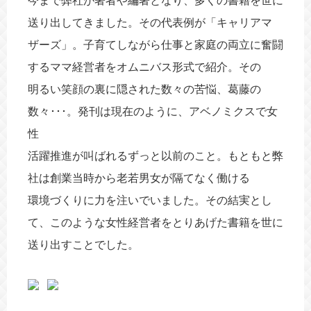
今まで弊社が著者や編著となり、多くの書籍を世に
海外進出
動画
送り出してきました。その代表例が「キャリアマ
ザーズ」。子育てしながら仕事と家庭の両立に奮闘
するママ経営者をオムニバス形式で紹介。その
明るい笑顔の裏に隠された数々の苦悩、葛藤の
数々･･･。発刊は現在のように、アベノミクスで女
性
活躍推進が叫ばれるずっと以前のこと。もともと弊
社は創業当時から老若男女が隔てなく働ける
環境づくりに力を注いでいました。その結実とし
て、このような女性経営者をとりあげた書籍を世に
送り出すことでした。