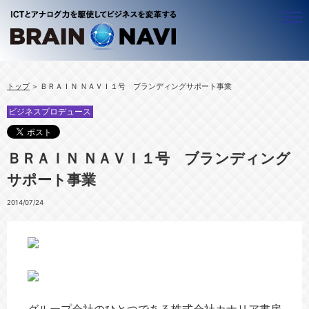
ビジネスナビゲーター
トップ
ＢＲＡＩＮ ＮＡＶＩ１号 ブランディングサポート事業
ALL
アジア
ビジネスプロデュース
ＢＷＧ ＣＥＯ 近藤昇
ALL
アフリカ
ベトナムのことなら！梅里 尚子
ベトナム
ALL
ＩＣＴ
ＢＲＡＩＮ ＮＡＶＩ１号 ブランディング
竹守 みどり
ミャンマー
ルワンダ
ALL
シニア
サポート事業
カンボジア
ウガンダ
企業経営
ALL
働き方
ラオス
官公庁・自治体
豊かな生活（ＱＯＬ）
ALL
ビジネスプロデュース
2014/07/24
タイ
社会システム
働く
テレワーキング
ALL
中小企業
起業
海外で働く
コンテンツ
ALL
リスクマネジメント
キャリアマザーズ
地域活性化
海外進出
ALL
セミナー・イベント
事業創造
経営革新
情報セキュリティ
ブログ
人材活用
経営リスク
情報発信