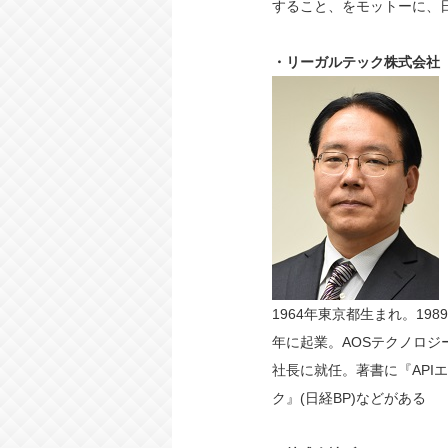
すること、をモットーに、
・リーガルテック株式会社 
1964年東京都生まれ。19
年に起業。AOSテクノロジ
社長に就任。著書に『APIエ
ク』(日経BP)などがある