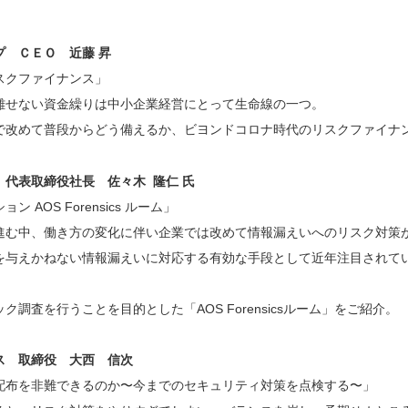
プ ＣＥＯ 近藤 昇
スクファイナンス」
離せない資金繰りは中小企業経営にとって生命線の一つ。
で改めて普段からどう備えるか、ビヨンドコロナ時代のリスクファイナ
代表取締役社長 佐々木 隆仁 氏
AOS Forensics ルーム」
進む中、働き方の変化に伴い企業では改めて情報漏えいへのリスク対策
を与えかねない情報漏えいに対応する有効な手段として近年注目されて
調査を行うことを目的とした「AOS Forensicsルーム」をご紹介。
ス 取締役 大西 信次
配布を非難できるのか〜今までのセキュリティ対策を点検する〜」