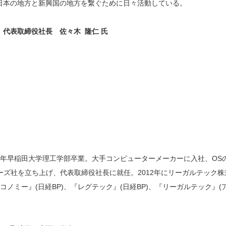
日本の地方と新興国の地方を繋ぐために日々活動している。
代表取締役社長 佐々木 隆仁 氏
89年早稲田大学理工学部卒業。大手コンピューターメーカーに入社、OS
ーズ社を立ち上げ、代表取締役社長に就任。2012年にリーガルテッ
コノミー』(日経BP)、『レグテック』(日経BP)、『リーガルテック』(