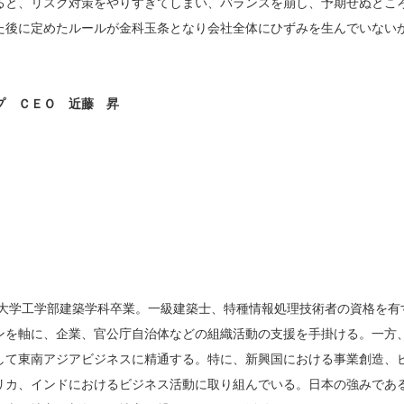
ると、リスク対策をやりすぎてしまい、バランスを崩し、予期せぬとこ
た後に定めたルールが金科玉条となり会社全体にひずみを生んでいない
プ ＣＥＯ 近藤 昇
戸大学工学部建築学科卒業。一級建築士、特種情報処理技術者の資格を有
ンを軸に、企業、官公庁自治体などの組織活動の支援を手掛ける。一方
して東南アジアビジネスに精通する。特に、新興国における事業創造、
リカ、インドにおけるビジネス活動に取り組んでいる。日本の強みであ