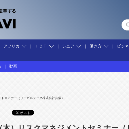
アフリカ
ＩＣＴ
シニア
働き方
ビジ
信
動画
く
スク
く
材活用
ベトナムのことなら！梅里 尚子
カンボジア
事業創造
社会システム
起業
キャリアマザーズ
海外進出
ラオス
タイ
竹守 みどり
ントセミナー（リーガルテック株式会社共催）
（木）リスクマネジメントセミナー（