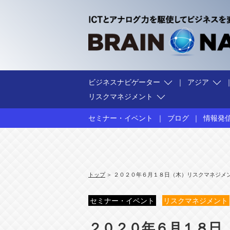
ビジネスナビゲーター
アジア
リスクマネジメント
セミナー・イベント
ブログ
情報発
ALL
ALL
ALL
ALL
ALL
ALL
ALL
ALL
ALL
ＢＷＧ ＣＥＯ 近藤昇
ベトナム
ルワンダ
企業経営
豊かな生活（ＱＯＬ）
テレワーキング
コンテンツ
海外進出
情報セキュリティ
ミャンマー
ウガンダ
官公庁・自治体
経営革新
地域活性化
海外で働
経営リ
働
人
トップ
２０２０年６月１８日（木）リスクマネジメ
セミナー・イベント
リスクマネジメント
２０２０年６月１８日