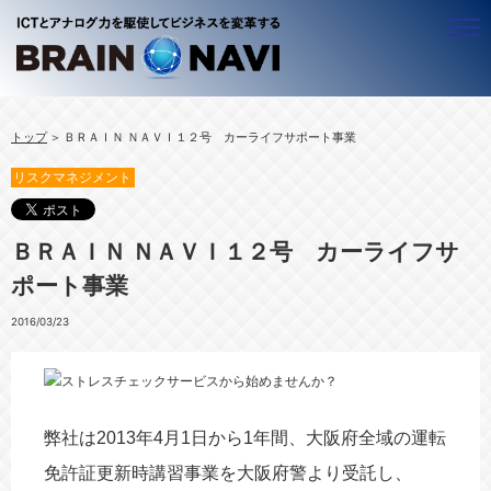
ビジネスナビゲーター
トップ
ＢＲＡＩＮ ＮＡＶＩ１２号 カーライフサポート事業
ALL
アジア
リスクマネジメント
ＢＷＧ ＣＥＯ 近藤昇
ALL
アフリカ
ベトナムのことなら！梅里 尚子
ベトナム
ALL
ＩＣＴ
ＢＲＡＩＮ ＮＡＶＩ１２号 カーライフサ
竹守 みどり
ミャンマー
ルワンダ
ALL
シニア
ポート事業
カンボジア
ウガンダ
企業経営
ALL
働き方
ラオス
官公庁・自治体
豊かな生活（ＱＯＬ）
ALL
ビジネスプロデュース
2016/03/23
タイ
社会システム
働く
テレワーキング
ALL
中小企業
起業
海外で働く
コンテンツ
ALL
リスクマネジメント
キャリアマザーズ
地域活性化
海外進出
ALL
セミナー・イベント
弊社は2013年4月1日から1年間、大阪府全域の運転
事業創造
経営革新
情報セキュリティ
ブログ
免許証更新時講習事業を大阪府警より受託し、
人材活用
経営リスク
情報発信