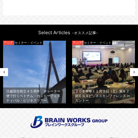
Select Articles
-オススメ記事-
アジア
セミナー・イベント
アジア
セミナー・イベント
日越国交樹立４５周年 チャーター
２０１８年１１月３日（土）第６２
便で行くベトナム・カントーフェス
回ＥＧＡビジネスカンファレンス in
ティバル・ビジネスツアー
カントー