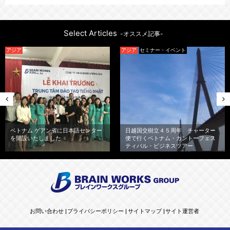
Select Articles
-オススメ記事-
アジア
アジア
セミナー・イベント
ベトナム ゲアン省に日本語センター
日越国交樹立４５周年 チャーター
を開設いたしました
便で行くベトナム・カントーフェス
ティバル・ビジネスツアー
お問い合わせ
プライバシーポリシー
サイトマップ
サイト運営者