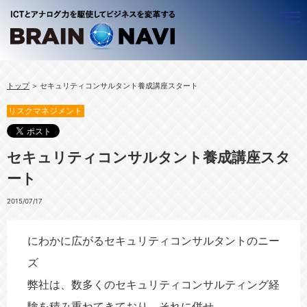
ビジネスナビゲーター
トップ
セキュリティコンサルタント養成講座スタート
ALL
アジア
リスクマネジメント
ＢＷＧ ＣＥＯ 近藤昇
ALL
アフリカ
ベトナムのことなら！梅里 尚子
ベトナム
ALL
ＩＣＴ
セキュリティコンサルタント養成講座スタ
竹守 みどり
ミャンマー
ルワンダ
ALL
シニア
ート
カンボジア
ウガンダ
企業経営
ALL
働き方
ラオス
官公庁・自治体
豊かな生活（ＱＯＬ）
ALL
ビジネスプロデュース
2015/07/17
タイ
社会システム
働く
テレワーキング
ALL
中小企業
にわかに広がるセキュリティコンサルタントのニー
起業
海外で働く
コンテンツ
ALL
リスクマネジメント
ズ
キャリアマザーズ
地域活性化
海外進出
ALL
セミナー・イベント
弊社は、数多くのセキュリティコンサルティング経
事業創造
経営革新
情報セキュリティ
ブログ
験を積み重ねてきており、それに併せ、
人材活用
経営リスク
情報発信