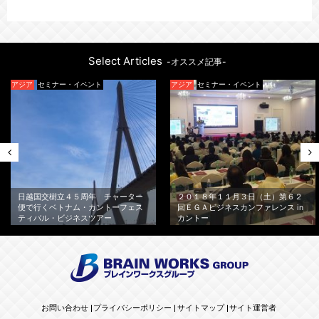
Select Articles
-オススメ記事-
アジア
セミナー・イベント
アジア
セミナー・イベント
日越国交樹立４５周年 チャーター
２０１８年１１月３日（土）第６２
便で行くベトナム・カントーフェス
回ＥＧＡビジネスカンファレンス in
ティバル・ビジネスツアー
カントー
お問い合わせ
プライバシーポリシー
サイトマップ
サイト運営者