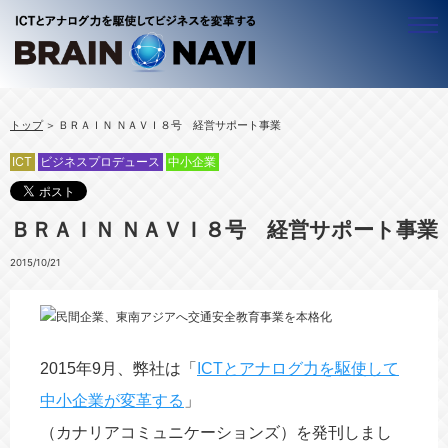
ビジネスナビゲーター
トップ
ＢＲＡＩＮ ＮＡＶＩ８号 経営サポート事業
ALL
アジア
ICT
ビジネスプロデュース
中小企業
ＢＷＧ ＣＥＯ 近藤昇
ALL
アフリカ
ベトナムのことなら！梅里 尚子
ベトナム
ALL
ＩＣＴ
ＢＲＡＩＮ ＮＡＶＩ８号 経営サポート事業
竹守 みどり
ミャンマー
ルワンダ
ALL
シニア
カンボジア
ウガンダ
企業経営
ALL
働き方
2015/10/21
ラオス
官公庁・自治体
豊かな生活（ＱＯＬ）
ALL
ビジネスプロデュース
タイ
社会システム
働く
テレワーキング
ALL
中小企業
起業
海外で働く
コンテンツ
ALL
リスクマネジメント
2015年9月、弊社は「
ICTとアナログ力を駆使して
キャリアマザーズ
地域活性化
海外進出
ALL
セミナー・イベント
中小企業が変革する
」
事業創造
経営革新
情報セキュリティ
ブログ
（カナリアコミュニケーションズ）を発刊しまし
人材活用
経営リスク
情報発信